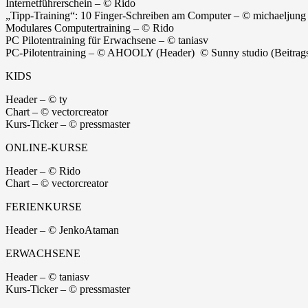
Internetführerschein – © Rido
„Tipp-Training“: 10 Finger-Schreiben am Computer – © michaeljung
Modulares Computertraining – © Rido
PC Pilotentraining für Erwachsene – © taniasv
PC-Pilotentraining – © AHOOLY (Header) ©
Sunny studio (Beitrags
KIDS
Header – © ty
Chart – © vectorcreator
Kurs-Ticker – © pressmaster
ONLINE-KURSE
Header – © Rido
Chart – © vectorcreator
FERIENKURSE
Header – © JenkoAtaman
ERWACHSENE
Header – © taniasv
Kurs-Ticker – © pressmaster