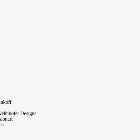
enkoff
Wellnhofer Designs
ionart
en