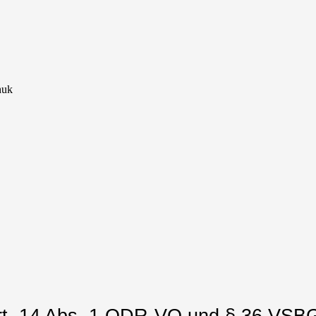
huk
Art. 14 Abs. 1 ODR-VO und § 36 VSB