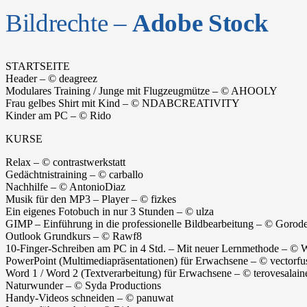
Bildrechte –
Adobe Stock
STARTSEITE
Header – © deagreez
Modulares Training / Junge mit Flugzeugmütze – © AHOOLY
Frau gelbes Shirt mit Kind – © NDABCREATIVITY
Kinder am PC – © Rido
KURSE
Relax – © contrastwerkstatt
Gedächtnistraining – © carballo
Nachhilfe – © AntonioDiaz
Musik für den MP3 – Player – © fizkes
Ein eigenes Fotobuch in nur 3 Stunden – © ulza
GIMP – Einführung in die professionelle Bildbearbeitung – © Gorod
Outlook Grundkurs – © Rawf8
10-Finger-Schreiben am PC in 4 Std. – Mit neuer Lernmethode – © 
PowerPoint (Multimediapräsentationen) für Erwachsene – © vectorfus
Word 1 / Word 2 (Textverarbeitung) für Erwachsene – © terovesalain
Naturwunder – © Syda Productions
Handy-Videos schneiden – © panuwat