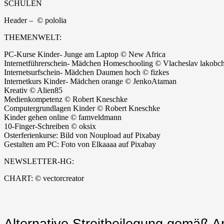
SCHULEN
Header – © pololia
THEMENWELT:
PC-Kurse Kinder- Junge am Laptop © New Africa
Internetführerschein- Mädchen Homeschooling © Vlacheslav lakobc
Internetsurfschein- Mädchen Daumen hoch © fizkes
Internetkurs Kinder- Mädchen orange © JenkoAtaman
Kreativ © Alien85
Medienkompetenz © Robert Kneschke
Computergrundlagen Kinder © Robert Kneschke
Kinder gehen online © famveldmann
10-Finger-Schreiben © oksix
Osterferienkurse: Bild von Noupload auf Pixabay
Gestalten am PC: Foto von Elkaaaa auf Pixabay
NEWSLETTER-HG:
CHART: © vectorcreator
Alternative Streitbeilegung gemäß 