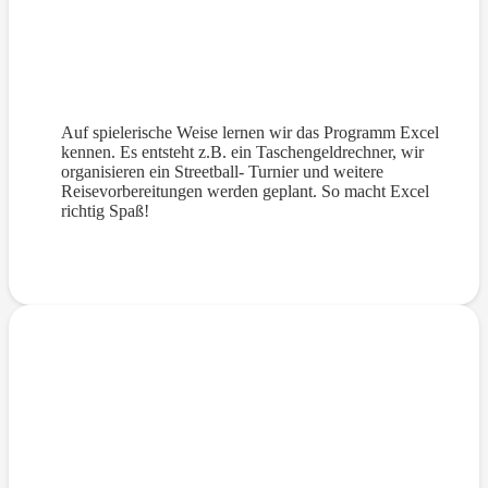
Wir verreisen- Rechnen mit Excel
Auf spielerische Weise lernen wir das Programm Excel
kennen. Es entsteht z.B. ein Taschengeldrechner, wir
organisieren ein Streetball- Turnier und weitere
Reisevorbereitungen werden geplant. So macht Excel
richtig Spaß!
Fantasiewelten mit Gimp