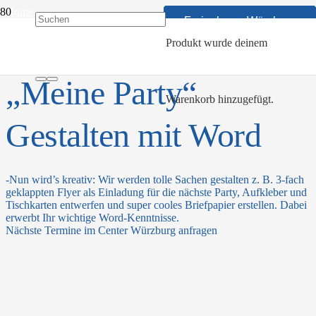
Home
Ferienkurse Würzburg
Ferienkurse Würzburg
Ferienkurse Würzburg
Ferienkurse Würzburg
Ferienkurse Würzburg
Ferienkurse Würzburg
Ferienkurse Würzburg
Ferienkurse Würzburg
Live-Onlinekurs
Live-Onlinekurs
Ferienkurse Würzburg
Meine Party: Gestalten mit Word
Produkt
wurde deinem
„Meine Party“
Warenkorb hinzugefügt.
Gestalten mit Word
-Nun wird’s kreativ: Wir werden tolle Sachen gestalten z. B. 3-fach
geklappten Flyer als Einladung für die nächste Party, Aufkleber und
Tischkarten entwerfen und super cooles Briefpapier erstellen. Dabei
erwerbt Ihr wichtige Word-Kenntnisse.
Nächste Termine im Center Würzburg anfragen