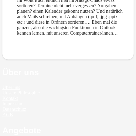
Ihr wollt Euch endlich mal im Alltags-Chaos etwas
sortieren? Termine nicht mehr vergessen? Aufgaben
planen? einen Kalender gekonnt nutzen? Und natürlich
auch Mails schreiben, mit Anhängen (.pdf, .jpg .pptx
etc.) und diese in Ordnern sortieren…. Eben mal die
ganzen, also die wichtigsten Funktionen in Outlook
kennen lernen, mit unseren Computertrainer/innen…
Über uns
Über uns
Unsere Philosophie
Kontakt
Impressum
Datenschutz
AGB
Angebote