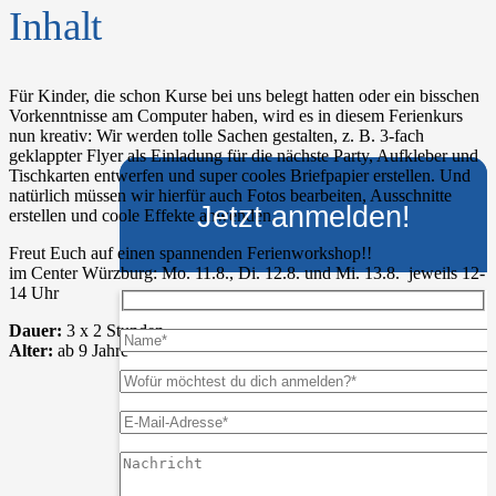
Inhalt
Für Kinder, die schon Kurse bei uns belegt hatten oder ein bisschen
Vorkenntnisse am Computer haben, wird es in diesem Ferienkurs
nun kreativ: Wir werden tolle Sachen gestalten, z. B. 3-fach
geklappter Flyer als Einladung für die nächste Party, Aufkleber und
Tischkarten entwerfen und super cooles Briefpapier erstellen. Und
natürlich müssen wir hierfür auch Fotos bearbeiten, Ausschnitte
Jetzt anmelden!
erstellen und coole Effekte anwenden.
Freut Euch auf einen spannenden Ferienworkshop!!
im Center Würzburg: Mo. 11.8., Di. 12.8. und Mi. 13.8. jeweils 12-
14 Uhr
Dauer:
3 x 2 Stunden
Alter:
ab 9 Jahre